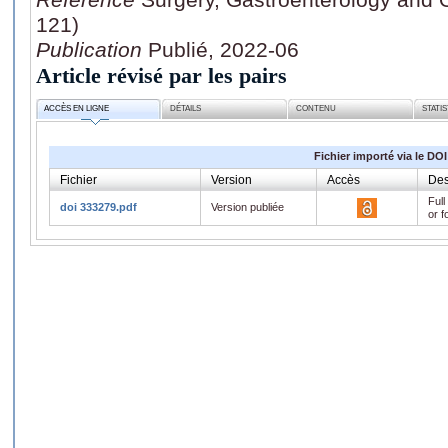
121)
Publication
Publié, 2022-06
Article révisé par les pairs
ACCÈS EN LIGNE
DÉTAILS
CONTENU
STATI
Fichier importé via le DOI
Fichier
Version
Accès
Des
Full
doi 333279.pdf
Version publiée
or f