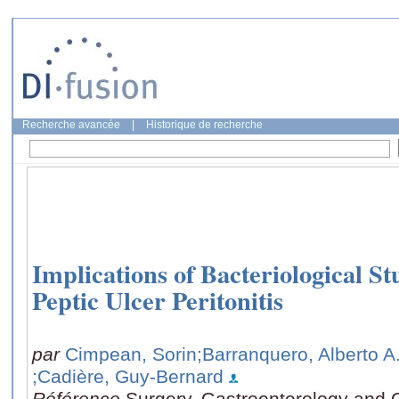
Recherche avancée
|
Historique de recherche
Implications of Bacteriological St
Peptic Ulcer Peritonitis
par
Cimpean, Sorin
;Barranquero, Alberto A
;Cadière, Guy-Bernard
Référence
Surgery, Gastroenterology and O