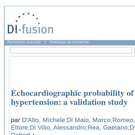
Recherche avancée
|
Historique de recherche
Echocardiographic probability o
hypertension: a validation study
par
D'Alto, Michele
;Di Maio, Marco
;Romeo,
Ettore
;Di Vilio, Alessandro
;Rea, Gaetano
;D
Robert