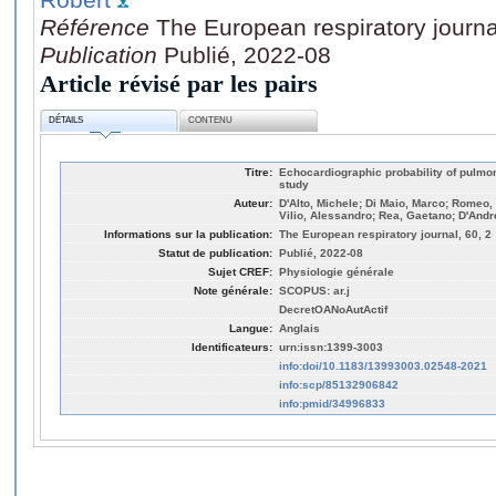
Référence
The European respiratory journa
Publication
Publié, 2022-08
Article révisé par les pairs
DÉTAILS
CONTENU
Titre:
Echocardiographic probability of pulmon
study
Auteur:
D'Alto, Michele; Di Maio, Marco; Romeo, E
Vilio, Alessandro; Rea, Gaetano; D'Andre
Informations sur la publication:
The European respiratory journal, 60, 2
Statut de publication:
Publié, 2022-08
Sujet CREF:
Physiologie générale
Note générale:
SCOPUS: ar.j
DecretOANoAutActif
Langue:
Anglais
Identificateurs:
urn:issn:1399-3003
info:doi/10.1183/13993003.02548-2021
info:scp/85132906842
info:pmid/34996833