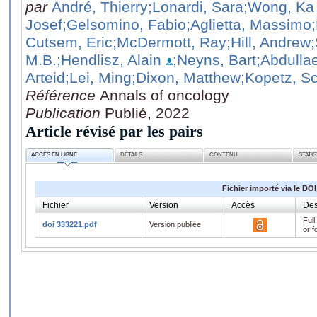
par
André, Thierry
;Lonardi, Sara
;Wong, Ka
Josef
;Gelsomino, Fabio
;Aglietta, Massimo
Cutsem, Eric
;McDermott, Ray
;Hill, Andrew
M.B.
;Hendlisz, Alain
;Neyns, Bart
;Abdulla
Arteid
;Lei, Ming
;Dixon, Matthew
;Kopetz, Sc
Référence
Annals of oncology
Publication
Publié, 2022
Article révisé par les pairs
ACCÈS EN LIGNE
DÉTAILS
CONTENU
STATI
Fichier importé via le DOI
Fichier
Version
Accès
Des
Full
doi 333221.pdf
Version publiée
or f