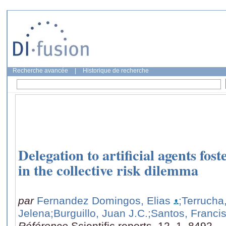
Recherche avancée
|
Historique de recherche
Delegation to artificial agents fos
in the collective risk dilemma
par
Fernandez Domingos, Elias
;Terrucha
Jelena
;Burguillo, Juan J.C.
;Santos, Franci
Référence
Scientific reports, 12, 1, 8492