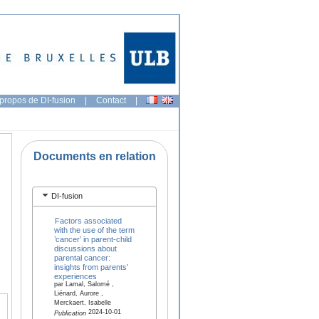
propos de DI-fusion
|
Contact
|
Documents en relation
DI-fusion
Factors associated
with the use of the term
’cancer’ in parent-child
discussions about
parental cancer:
insights from parents’
experiences
par Lamal, Salomé ,
Liénard, Aurore ,
Merckaert, Isabelle
2024-10-01
Publication