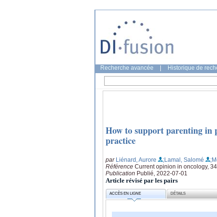
Recherche avancée
|
Historique de rec
How to support parenting in 
practice
par
Liénard, Aurore
;Lamal, Salomé
;M
Référence
Current opinion in oncology, 34
Publication
Publié, 2022-07-01
Article révisé par les pairs
ACCÈS EN LIGNE
DÉTAILS