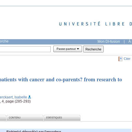
herche
Mon DI-fusion
|
À 
Passe-partout
Citer
patients with cancer and co-parents? from research to
erckaert, Isabelle
, 4, page (285-293)
CONTENU
STATISTIQUES
Fichier(s) déposé(s) par l'encodeur