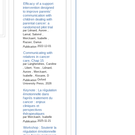
Efficacy of a support
intervention designed
to improve parents’
communication with
children dealing with
parental cancer: a
randomized pilot trial
par Liénard, Aurore ,
Lamal, Salomé ,
Merckaert, Isabelle ,
Razavi, Darius
2022-12-01
Publication
Communicating with
relatives in cancer
care, Chap 15
par Langhendries, Caroline
, Libert, Yves , Liénard,
Aurore , Merckaert,
Isabelle , Kissane, D
Oxford
Publication
University Press, 2026
Keynote : La régulation
émotionnelle dans
l'après traitement du
cancer : enjeux
cliniques et
perspectives
thérapeutiques
par Merckaert, Isabelle
2025-11-21
Publication
Workshop : Soutenir la
régulation émotionnelle