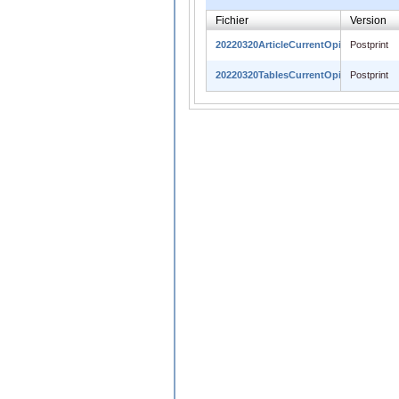
Fichier
Version
20220320ArticleCurrentOpinion.pdf
Postprint
20220320TablesCurrentOpinion.pdf
Postprint