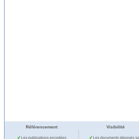
Référencement
Visibilité
Les publications encodées
Les documents déposés so