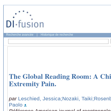
Recherche avancée
|
Historique de recherche
The Global Reading Room: A Chi
Extremity Pain.
par
Leschied, Jessica
;Nozaki, Taiki
;Rosen
Paolo
Référence
American journal of roentgenol