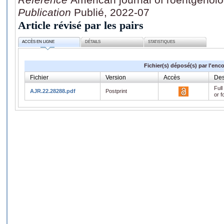
Publication
Publié, 2022-07
Article révisé par les pairs
ACCÈS EN LIGNE
DÉTAILS
STATISTIQUES
Fichier(s) déposé(s) par l'enc
Fichier
Version
Accès
Des
Full
AJR.22.28288.pdf
Postprint
or f