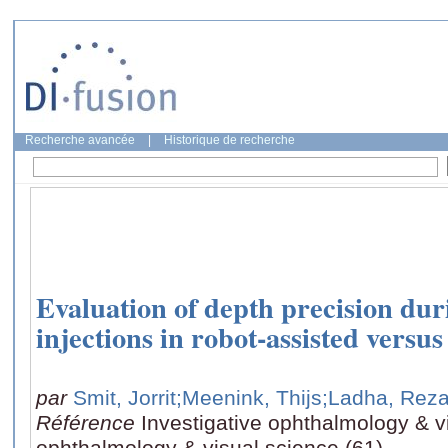
Recherche avancée
|
Historique de recherche
Evaluation of depth precision dur
injections in robot-assisted vers
par
Smit, Jorrit
;Meenink, Thijs
;Ladha, Rez
Référence
Investigative ophthalmology & vi
ophthalmology & visual science (61)