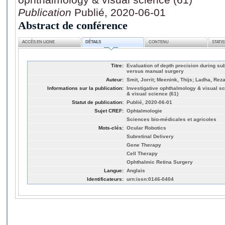
Publication
Publié, 2020-06-01
Abstract de conférence
ACCÈS EN LIGNE
DÉTAILS
CONTENU
STATI
Titre:
Evaluation of depth precision during sub
versus manual surgery
Auteur:
Smit, Jorrit; Meenink, Thijs; Ladha, Rez
Informations sur la publication:
Investigative ophthalmology & visual s
& visual science (61)
Statut de publication:
Publié, 2020-06-01
Sujet CREF:
Ophtalmologie
Sciences bio-médicales et agricoles
Mots-clés:
Ocular Robotics
Subretinal Delivery
Gene Therapy
Cell Therapy
Ophthalmic Retina Surgery
Langue:
Anglais
Identificateurs:
urn:issn:0146-0404