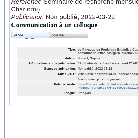
Référence
Séminaire de recherche mensu
Charleroi)
Publication
Non publié, 2022-03-22
Communication à un colloque
DÉTAILS
CONTENU
Titre:
Le Paysage en Région de Bruxelles-Capi
construction d’une catégorie d’action p
Auteur:
Hubaut, Sophie
Informations sur la publication:
Séminaire de recherche mensuel TRANS
Statut de publication:
Non publié, 2022-03-22
Sujet CREF:
Urbanisme et architecture (aspect socio
Architecture parcs et jardins
Note générale:
https://transfo.site.ulb.be/navigation/a
mensuel-transfo-5?RH=159593753121
Langue:
Français