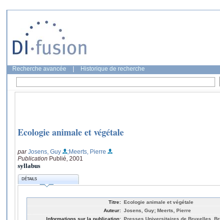
Recherche avancée
|
Historique de recherche
Ecologie animale et végétale
par
Josens, Guy
;Meerts, Pierre
Publication
Publié, 2001
syllabus
DÉTAILS
Titre:
Ecologie animale et végétale
Auteur:
Josens, Guy; Meerts, Pierre
Informations sur la publication:
Presses Universitaires de Bruxelles, Br