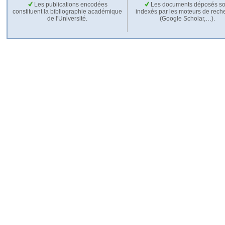
Les publications encodées
Les documents déposés so
constituent la bibliographie académique
indexés par les moteurs de rech
de l'Université.
(Google Scholar,…).