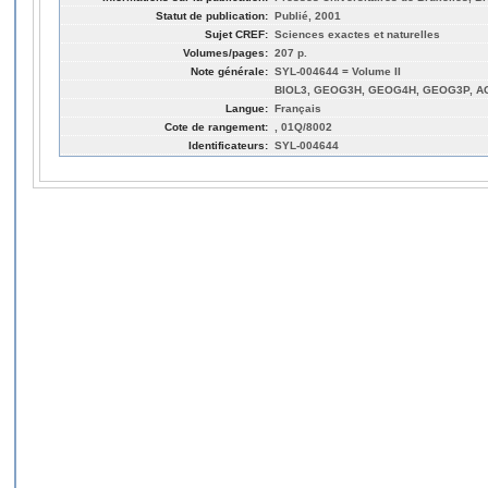
Statut de publication:
Publié, 2001
Sujet CREF:
Sciences exactes et naturelles
Volumes/pages:
207 p.
Note générale:
SYL-004644 = Volume II
BIOL3, GEOG3H, GEOG4H, GEOG3P, A
Langue:
Français
Cote de rangement:
, 01Q/8002
Identificateurs:
SYL-004644