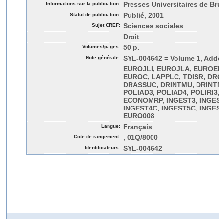
Informations sur la publication:
Presses Universitaires de Bru
Statut de publication:
Publié, 2001
Sujet CREF:
Sciences sociales
Droit
Volumes/pages:
50 p.
Note générale:
SYL-004642 = Volume 1, Adde
EUROJLI, EUROJLA, EUROE
EUROC, LAPPLC, TDISR, DR
DRASSUC, DRINTMU, DRINTM
POLIAD3, POLIAD4, POLIRI3
ECONOMRP, INGEST3, INGES
INGEST4C, INGEST5C, INGE
EURO008
Langue:
Français
Cote de rangement:
, 01Q/8000
Identificateurs:
SYL-004642