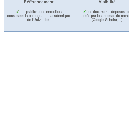
Référencement
Visibilité
Les publications encodées
Les documents déposés so
constituent la bibliographie académique
indexés par les moteurs de rech
de l'Université.
(Google Scholar,…).