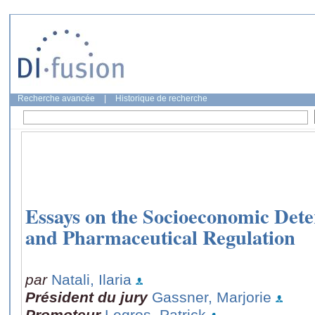
Recherche avancée
|
Historique de recherche
Essays on the Socioeconomic Dete
and Pharmaceutical Regulation
par
Natali, Ilaria
Président du jury
Gassner, Marjorie
Promoteur
Legros, Patrick