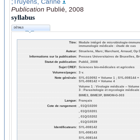
;Truyens, Carine
Publication
Publié, 2008
syllabus
DÉTAILS
Titre:
Module intégré de microbiologie-immunol
immunologie médicale : étude de cas
Auteur:
Struelens, Marc; Marchant, Arnaud; Op 
Informations sur la publication:
Presses Universitaires de Bruxelles, Br
Statut de publication:
Publié, 2008
Sujet CREF:
Sciences bio-médicales et agricoles
Volumes/pages:
3 v.
Note générale:
SYL-010092 = Volume 1 ; SYL-008144 = 
SYL-008142 = Volume 4
Volume 1 : Virologie médicale -- Volume
3 : Parasitologie et mycologie médicale
BIME3, BIME3P, BIMOM-G-303
Langue:
Français
Cote de rangement:
, 01Q/10200
, 01Q/10201
, 01Q/10202
, 01Q/10539
Identificateurs:
SYL-008142
SYL-008143
SYL-008144