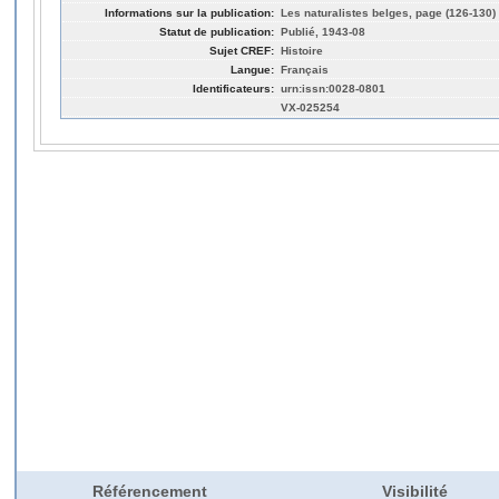
Informations sur la publication:
Les naturalistes belges, page (126-130)
Statut de publication:
Publié, 1943-08
Sujet CREF:
Histoire
Langue:
Français
Identificateurs:
urn:issn:0028-0801
VX-025254
Référencement
Visibilité