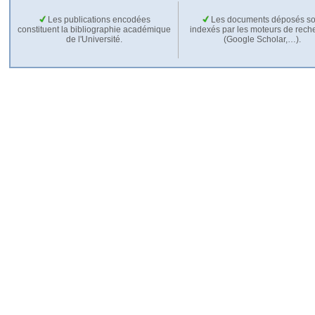
Les publications encodées
Les documents déposés so
constituent la bibliographie académique
indexés par les moteurs de rech
de l'Université.
(Google Scholar,…).