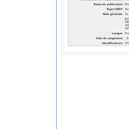
Statut de publication:
Pu
Sujet CREF:
Sc
Note générale:
5e
EC
TR
AG
CP
Langue:
Fr
Cote de rangement:
, 
Identificateurs:
SY