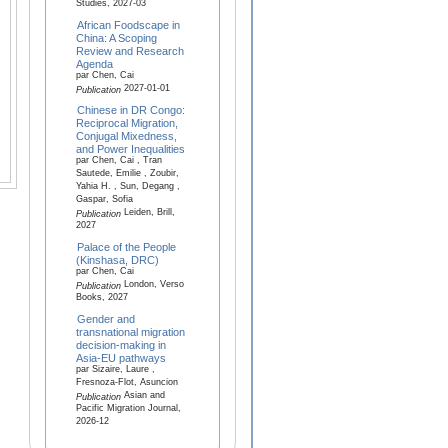
Studies, 2027-03
African Foodscape in
China: A Scoping
Review and Research
Agenda
par Chen, Cai
2027-01-01
Publication
Chinese in DR Congo:
Reciprocal Migration,
Conjugal Mixedness,
and Power Inequalities
par Chen, Cai , Tran
Sautede, Emilie , Zoubir,
Yahia H. , Sun, Degang ,
Gaspar, Sofia
Leiden, Brill,
Publication
2027
Palace of the People
(Kinshasa, DRC)
par Chen, Cai
London, Verso
Publication
Books, 2027
Gender and
transnational migration
decision-making in
Asia-EU pathways
par Sizaire, Laure ,
Fresnoza-Flot, Asuncion
Asian and
Publication
Pacific Migration Journal,
2026-12