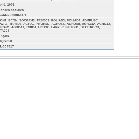
blié, 2001
iences sociales
 édition 2000-01/1
ON1, ECON, SOCGRH3, TRSOC3, POLIAD3, POLIAD4, ADMPUBC,
AVA2, TRAVD3, ACTUC, INFORM2, AGRO4S, AGRO4B, AGRO4A, AGRO4Z,
RO4G, AGRO4T, IRBIO4, HIST3C, LAPPLC, INFJOU1, STATTRORR,
TA004
ançais
01Q/7858
L-004517