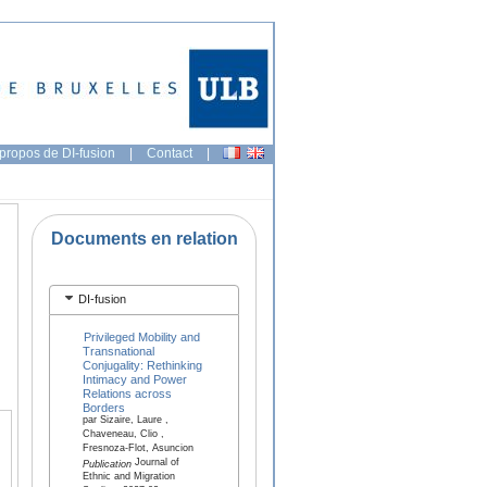
propos de DI-fusion
|
Contact
|
Documents en relation
DI-fusion
Privileged Mobility and
Transnational
Conjugality: Rethinking
Intimacy and Power
Relations across
Borders
par Sizaire, Laure ,
Chaveneau, Clio ,
Fresnoza-Flot, Asuncion
Journal of
Publication
Ethnic and Migration