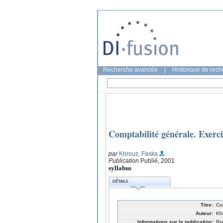
Recherche avancée
|
Historique de rec
Comptabilité générale. Exerci
par
Khrouz, Faska
Publication
Publié, 2001
syllabus
DÉTAILS
Titre:
Co
Auteur:
Kh
Informations sur la publication:
Pr