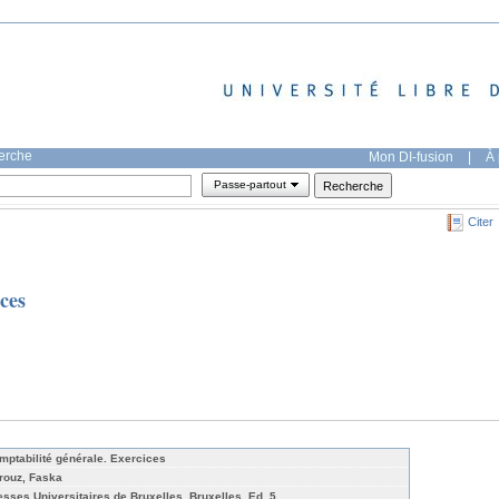
herche
Mon DI-fusion
|
À 
Passe-partout
Citer
ces
mptabilité générale. Exercices
rouz, Faska
esses Universitaires de Bruxelles, Bruxelles, Ed. 5