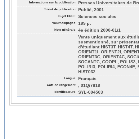
Informations sur la publication:
Presses Universitaires de Bru
Statut de publication:
Publié, 2001
Sujet CREF:
Sciences sociales
Volumes/pages:
199 p.
Note générale:
4e édition 2000-01/1
Vente uniquement aux étudia
susmentionné, sur présentati
d'étudiant HIST3T, HIST4T, 
ORIENT1I, ORIENT2I, ORIEN
ORIENT3C, ORIENT4C, SOCI
SOCANTC, COOPL, POLIS3, 
POLIRI3, POLIRI4, ECON4E,
HIST032
Langue:
Français
Cote de rangement:
, 01Q/7819
Identificateurs:
SYL-004503