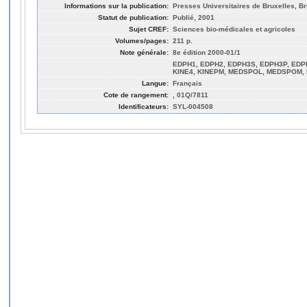
Informations sur la publication:
Presses Universitaires de Bruxelles, Br
Statut de publication:
Publié, 2001
Sujet CREF:
Sciences bio-médicales et agricoles
Volumes/pages:
211 p.
Note générale:
8e édition 2000-01/1
EDPH1, EDPH2, EDPH3S, EDPH3P, EDPH
KINE4, KINEPM, MEDSPOL, MEDSPOM,
Langue:
Français
Cote de rangement:
, 01Q/7811
Identificateurs:
SYL-004508