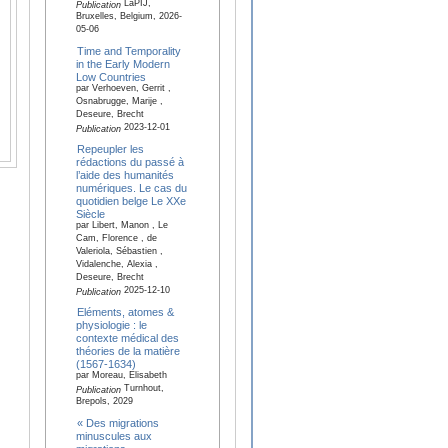
LaPIJ,
Publication
Bruxelles, Belgium, 2026-
05-06
Time and Temporality
in the Early Modern
Low Countries
par Verhoeven, Gerrit ,
Osnabrugge, Marije ,
Deseure, Brecht
2023-12-01
Publication
Repeupler les
rédactions du passé à
l’aide des humanités
numériques. Le cas du
quotidien belge Le XXe
Siècle
par Libert, Manon , Le
Cam, Florence , de
Valeriola, Sébastien ,
Vidalenche, Alexia ,
Deseure, Brecht
2025-12-10
Publication
Eléments, atomes &
physiologie : le
contexte médical des
théories de la matière
(1567-1634)
par Moreau, Elisabeth
Turnhout,
Publication
Brepols, 2029
« Des migrations
minuscules aux