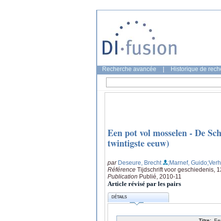
Recherche avancée
|
Historique de rec
Een pot vol mosselen - De Sch
twintigste eeuw)
par
Deseure, Brecht
;Marnef, Guido
;Verh
Référence
Tijdschrift voor geschiedenis, 
Publication
Publié, 2010-11
Article révisé par les pairs
DÉTAILS
Titre:
Ee