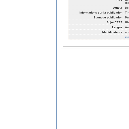
(z
Auteur:
De
Informations sur la publication:
Ti
Statut de publication:
Pu
Sujet CREF:
Hi
Langue:
An
Identificateurs:
ur
in