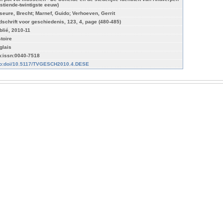
estiende-twintigste eeuw)
seure, Brecht; Marnef, Guido; Verhoeven, Gerrit
jdschrift voor geschiedenis, 123, 4, page (480-485)
blié, 2010-11
stoire
glais
n:issn:0040-7518
fo:doi/10.5117/TVGESCH2010.4.DESE