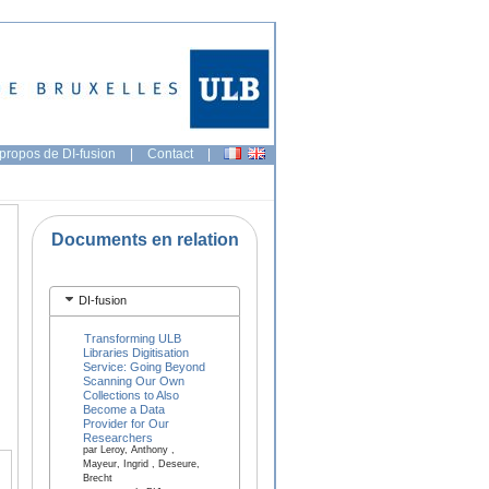
propos de DI-fusion
|
Contact
|
Documents en relation
DI-fusion
Transforming ULB
Libraries Digitisation
Service: Going Beyond
Scanning Our Own
Collections to Also
Become a Data
Provider for Our
Researchers
par Leroy, Anthony ,
Mayeur, Ingrid , Deseure,
Brecht