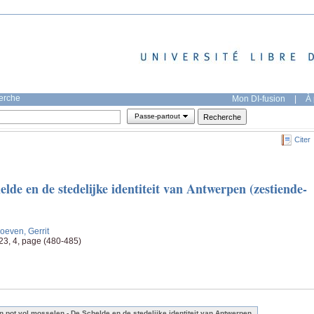
herche
Mon DI-fusion
|
À 
Passe-partout
Citer
elde en de stedelijke identiteit van Antwerpen (zestiende-
oeven, Gerrit
123, 4, page (480-485)
n pot vol mosselen - De Schelde en de stedelijke identiteit van Antwerpen