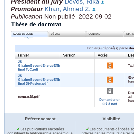
Président du jury
Devos, Rika
Promoteur
Khan, Ahmed Z.
Publication
Non publié, 2022-09-02
Thèse de doctorat
ACCÈS EN LIGNE
DÉTAILS
CONTENU
STATI
Fichier(s) déposé(s) par le do
Fichier
Version
Accès
Des
JS
GlazingBeyondEnergyEfficiency
Tab
final ToC.pdf
JS
Œuv
GlazingBeyondEnergyEfficiency
l'œ
final Di-Fusion.pdf
Doc
contratJS.pdf
admi
Demander un
l'œ
tiré à part
Référencement
Visibilité
Les publications encodées
Les documents déposés so
constituent la bibliographie académique
indexés par les moteurs de rech