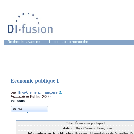
Recherche avancée
|
Historique de recherche
Économie publique I
par
Thys-Clément, Françoise
Publication
Publié, 2000
syllabus
DÉTAILS
Titre:
Économie publique I
Auteur:
Thys-Clément, Françoise
Informations sur la publication:
Presses Universitaires de Bruxelles, Br