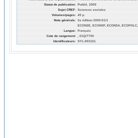
Statut de publication:
Publié, 2000
Sujet CREF:
Sciences sociales
Volumes/pages:
45 p.
Note générale:
2e édition 2000-01/1
ECON3E, ECON3P, ECON3A, ECOPOLC, 
Langue:
Français
Cote de rangement:
, 01Q/7700
Identificateurs:
SYL-003161