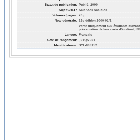
Statut de publication:
Publié, 2000
Sujet CREF:
Sciences sociales
Volumes/pages:
70 p.
Note générale:
12e édition 2000-01/1
Vente uniquement aux étudiants suivant
présentation de leur carte d'étudiant,
Langue:
Français
Cote de rangement:
, 01Q/7691
Identificateurs:
SYL-003152