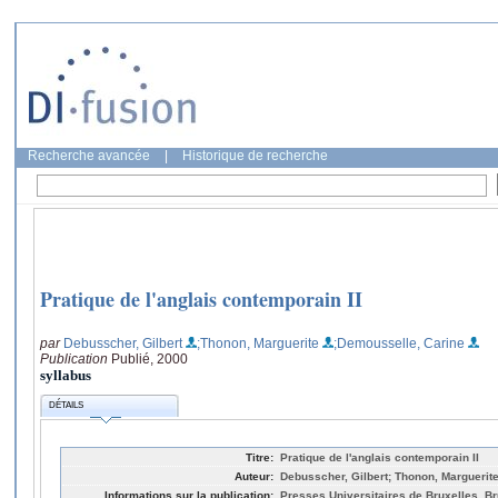
Recherche avancée
|
Historique de recherche
Pratique de l'anglais contemporain II
par
Debusscher, Gilbert
;Thonon, Marguerite
;Demousselle, Carine
Publication
Publié, 2000
syllabus
DÉTAILS
Titre:
Pratique de l'anglais contemporain II
Auteur:
Debusscher, Gilbert; Thonon, Marguerit
Informations sur la publication:
Presses Universitaires de Bruxelles, Br