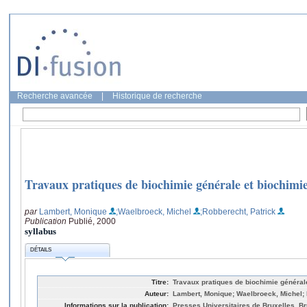
Recherche avancée
|
Historique de recherche
Travaux pratiques de biochimie générale et biochim
par
Lambert, Monique
;Waelbroeck, Michel
;Robberecht, Patrick
Publication
Publié, 2000
syllabus
DÉTAILS
Titre:
Travaux pratiques de biochimie général
Auteur:
Lambert, Monique; Waelbroeck, Michel; 
Informations sur la publication:
Presses Universitaires de Bruxelles, Br