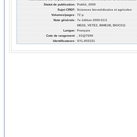
Statut de publication:
Publié, 2000
Sujet CREF:
Sciences bio-médicales et agricoles
Volumes/pages:
72 p.
Note générale:
7e édition 2000-01/1
MED2, VETE2, BIME2B, BIOC011
Langue:
Français
Cote de rangement:
, 01Q/7690
Identificateurs:
SYL-003151