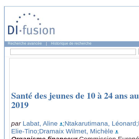
Recherche avancée
|
Historique de recherche
Santé des jeunes de 10 à 24 ans a
2019
par
Labat, Aline
;Ntakarutimana, Léonard
Elie-Tino
;Dramaix Wilmet, Michèle
Organisme financeur
Commission Europ