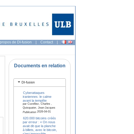
propos de DI-fusion
|
Contact
|
Documents en relation
DI-fusion
Cyberattaques
iraniennes: le calme
avant la tempête
par Cuvelliez, Charles ,
Quisquater, Jean-Jacques
2026-04-01
Publication
620.000 bitcoins créés
par erreur : « On nous
avait dit que la planche
à billets, avec le bitcoin,
c'est impossible