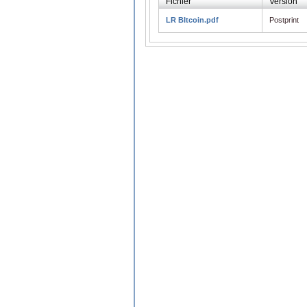
Fichier
Version
LR BItcoin.pdf
Postprint