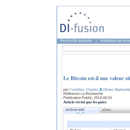
Recherche avancée
|
Historique de rec
Le Bitcoin est-il une valeur s
par
Cuvelliez, Charles
;Olivier, Markowit
Référence
La Recherche
Publication
Publié, 2014-06-01
Article révisé par les pairs
ACCÈS EN LIGNE
DÉTAILS