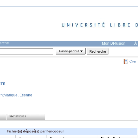
herche
Mon DI-fusion
|
À 
Passe-partout
Citer
ûre
ch
;Marique, Etienne
STATISTIQUES
Fichier(s) déposé(s) par l'encodeur