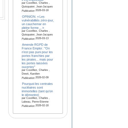
par Cuvelliez, Charles ,
Quisquater, Jean-Jacques
2026-03-18
Publication
OPINION. « Les
vulnérabilités zéro-jour,
un cauchemar en
pleine forme… »
par Cuvelliez, Charles ,
Quisquater, Jean-Jacques
2026-03-13
Publication
Amende RGPD de
France Emploi : "On
n’est pas puni pour les
portes franchies par
les pirates... mais pour
les portes laissées
ouvertes"
par Cuvelliez, Charles ,
Dewit, Karolien
2026-02-09
Publication
Pourquoi les centrales
nucléaires sont
immortelles (tant qu'on
le démontre)
par Cuvelliez, Charles ,
Labeau, Pierre-Etienne
2026-02-18
Publication