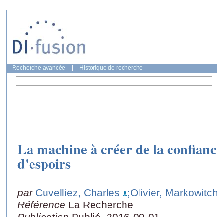
Recherche avancée
|
Historique de recherche
La machine à créer de la confian
d'espoirs
par
Cuvelliez, Charles
;Olivier, Markowitc
Référence
La Recherche
Publication
Publié, 2016-09-01