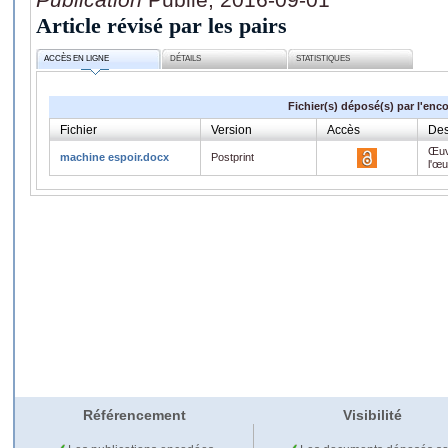
Article révisé par les pairs
ACCÈS EN LIGNE
DÉTAILS
STATISTIQUES
Fichier(s) déposé(s) par l'enc
Fichier
Version
Accès
Des
Œuv
machine espoir.docx
Postprint
l'œ
Référencement
Visibilité