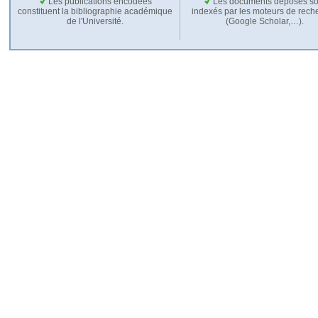
Les publications encodées
Les documents déposés so
constituent la bibliographie académique
indexés par les moteurs de rech
de l'Université.
(Google Scholar,…).