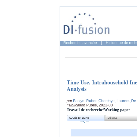
Recherche avancée
|
Historique de rec
Time Use, Intrahousehold Ine
Analysis
par
Bostyn, Ruben
;Cherchye, Laurens
;De
Publication
Publié, 2022-08
Travail de recherche/Working paper
ACCÈS EN LIGNE
DÉTAILS