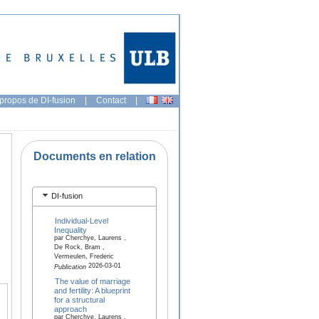
propos de DI-fusion
|
Contact
|
Documents en relation
DI-fusion
Individual-Level
Inequality
par Cherchye, Laurens ,
De Rock, Bram ,
Vermeulen, Frederic
2026-03-01
Publication
The value of marriage
and fertility: A blueprint
for a structural
approach
par Cherchye, Laurens ,