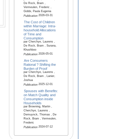
De Rock, Bram ,
Vermeulen, Frederic ,
Gobbi, Paula Eugenia
2026-03-31
Publication
The Cost of Children
within Marriage: Intra-
household Allocations
of Time and
Consumption
par Cherchye, Laurens ,
De Rock, Bram , Surana,
Khushboo
2026-05-01
Publication
Are Consumers
Rational ? Shifting the
Burden of Proof
par Cherchye, Laurens ,
De Rock, Bram , Lanier,
Joshua
2025-12-01
Publication
Spouses with Benefits:
on Match Quality and
Consumption inside
Households
par Browning, Martin ,
Cherchye, Laurens ,
Demuynck, Thomas , De
Rock, Bram , Vermeulen,
Frederic
2024-07-12
Publication