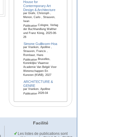
House for
Contermporary Art
Design & Architecture
par Grafe, Christoph ,
Menon, Carlo , Strauven,
Iwan
Cologne, Verlag
Publication
der Buchhandlung Walther
und Franz König, 2025-06-
26
Simone Guillissen-Hoa
par Vranken, Apolline ,
Strauven, Francis ,
Rombaut, Hans
Bruxelles,
Publication
Koninklijke Vlaamse
Academie Van België Voor
Wetenschappen En
Kunsten (KVAB), 2027
ARCHITECTURE &
GENRE
par Vranken, Apolline
2026-04
Publication
Facilité
Les listes de publications sont
u