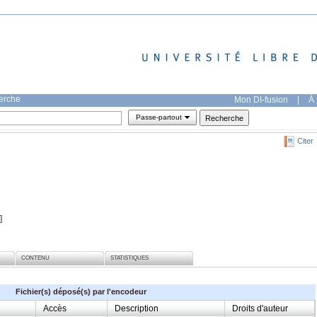
herche
Mon DI-fusion
|
À 
Passe-partout
Citer
]
CONTENU
STATISTIQUES
Fichier(s) déposé(s) par l'encodeur
Accès
Description
Droits d'auteur