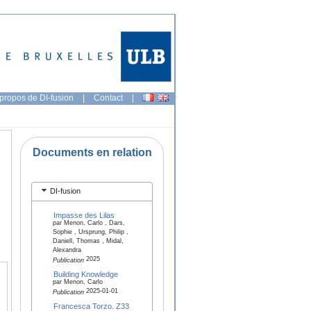
propos de DI-fusion
|
Contact
|
Documents en relation
DI-fusion
Impasse des Lilas
par Menon, Carlo , Dars,
Sophie , Ursprung, Philip ,
Daniell, Thomas , Midal,
Alexandra
2025
Publication
Building Knowledge
par Menon, Carlo
2025-01-01
Publication
Francesca Torzo. Z33