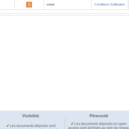
cover
Conditions d'utilisation
Visibilité
Pérennité
Les documents déposés en open-
Les documents déposés sont
access sont archivés au sein du résea