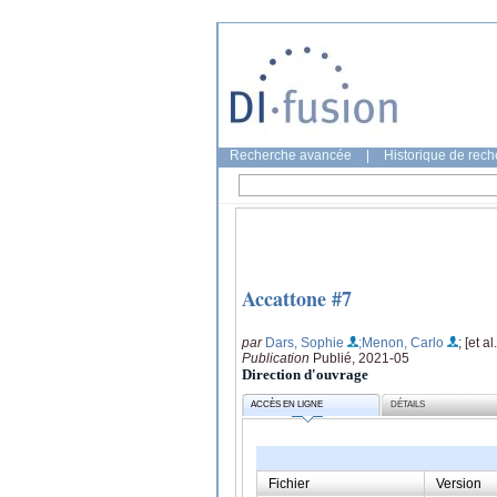
Recherche avancée
|
Historique de rec
Accattone #7
par
Dars, Sophie
;Menon, Carlo
; [et al.
Publication
Publié, 2021-05
Direction d'ouvrage
ACCÈS EN LIGNE
DÉTAILS
Fichier
Version