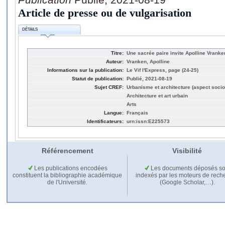
Article de presse ou de vulgarisation
DÉTAILS
Titre:
Une sacrée paire invite Apolline Vranke
Auteur:
Vranken, Apolline
Informations sur la publication:
Le Vif l'Express, page (24-25)
Statut de publication:
Publié, 2021-08-19
Sujet CREF:
Urbanisme et architecture (aspect socio
Architecture et art urbain
Arts
Langue:
Français
Identificateurs:
urn:issn:E225573
Référencement
Visibilité
Les publications encodées
Les documents déposés so
constituent la bibliographie académique
indexés par les moteurs de rech
de l'Université.
(Google Scholar,…).