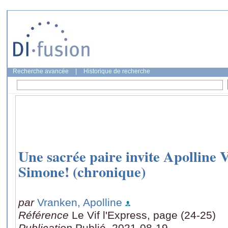
Recherche avancée
|
Historique de recherche
Une sacrée paire invite Apolline 
Simone! (chronique)
par
Vranken, Apolline
Référence
Le Vif l'Express, page (24-25)
Publication
Publié, 2021-08-19