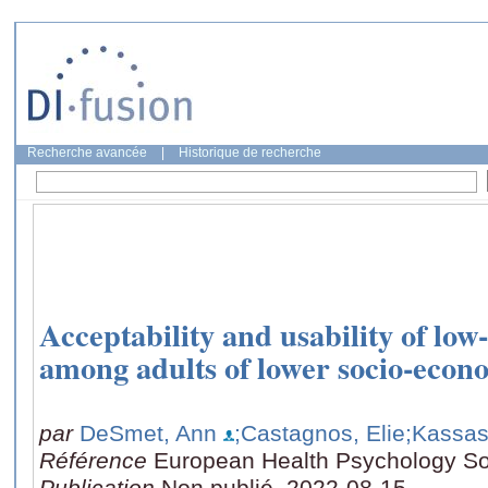
Recherche avancée
|
Historique de recherche
Acceptability and usability of low-
among adults of lower socio-econo
par
DeSmet, Ann
;Castagnos, Elie
;Kassas
Référence
European Health Psychology So
Publication
Non publié, 2022-08-15