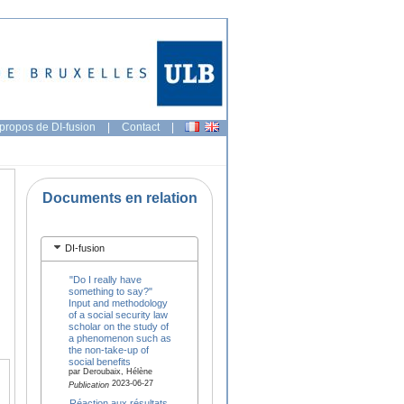
propos de DI-fusion
|
Contact
|
Documents en relation
DI-fusion
"Do I really have
something to say?"
Input and methodology
of a social security law
scholar on the study of
a phenomenon such as
the non-take-up of
social benefits
par Deroubaix, Hélène
2023-06-27
Publication
Réaction aux résultats