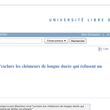
herche
Mon DI-fusion
|
À 
Passe-partout
Citer
exclure les chômeurs de longue durée qui refusent un
orges-Louis Bouchez veut "exclure les chômeurs de longue durée qui
fusent un métier en pénurie"