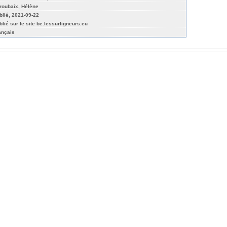
roubaix, Hélène
blié, 2021-09-22
blié sur le site be.lessurligneurs.eu
ançais