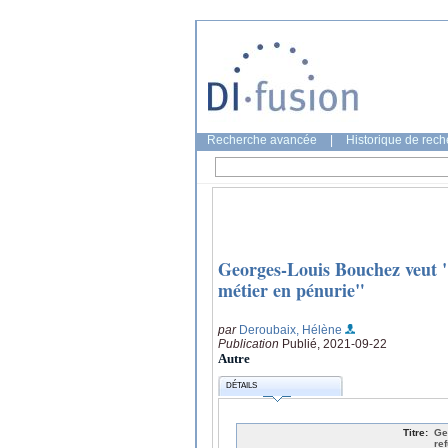
Recherche avancée
|
Historique de rec
Georges-Louis Bouchez veut "
métier en pénurie"
par
Deroubaix, Hélène
Publication
Publié, 2021-09-22
Autre
DÉTAILS
Titre:
Ge
re