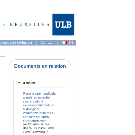
propos de DI-fusion
|
Contact
|
Documents en relation
DI-fusion
Porcine submandibular
glands as potential
salivary gland
experimental models:
histological,
immunohistochemical,
and ultrastructural
characterization
par Ab’Sáber Simões,
Helena , Pelissari, Cibele ,
Florezi, Giovanna P ,