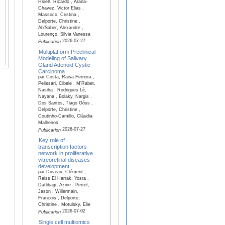
Hsieh, Ricardo , Arana-
Chavez, Victor Elias ,
Massoco, Cristina ,
Delporte, Christine ,
Ab’Saber, Alexandre ,
Lourenço, Silvia Vanessa
2026-07-27
Publication
Multiplatform Preclinical
Modeling of Salivary
Gland Adenoid Cystic
Carcinoma
par Costa, Raisa Ferreira ,
Pelissari, Cibele , M'Rabet,
Nasiha , Rodrigues Lé,
Nayana , Bolaky, Nargis ,
Dos Santos, Tiago Góss ,
Delporte, Christine ,
Coutinho-Camillo, Cláudia
Malheiros
2026-07-27
Publication
Key role of
transcription factors
network in proliferative
vitreoretinal diseases
development
par Duveau, Clément ,
Raiss El Harrak, Yosra ,
Datlibagi, Azine , Perret,
Jason , Willermain,
Francois , Delporte,
Christine , Motulsky, Elie
2026-07-02
Publication
Single cell multiomics