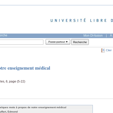
herche
Mon DI-fusion
|
À 
Passe-partout
Citer
otre enseignement médical
les, 6, page (5-22)
elques mots à propos de notre enseignement médical
uffart, Edmond