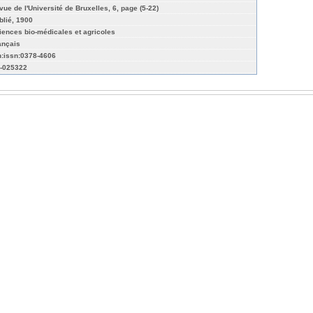
vue de l'Université de Bruxelles, 6, page (5-22)
blié, 1900
iences bio-médicales et agricoles
ançais
n:issn:0378-4606
-025322