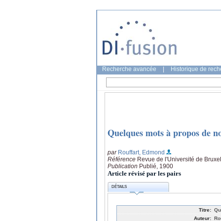
Recherche avancée
|
Historique de rec
Quelques mots à propos de n
par
Rouffart, Edmond
Référence
Revue de l'Université de Bruxel
Publication
Publié, 1900
Article révisé par les pairs
DÉTAILS
Titre:
Qu
Auteur:
Ro