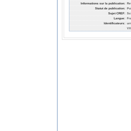
Informations sur la publication:
Re
Statut de publication:
Pu
Sujet CREF:
Sc
Langue:
Fr
Identificateurs:
ur
VX