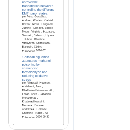
unravel the
transcription networks
controlling the different
EMT tumor states.
par Pérez González,
Andrea , Windels, Gabriel ,
Bévant, Kevin , Lengrand,
Justine , Lemaire, Sophie ,
Moers, Virginie , Scozzaro,
Samuel , Debroux, Ulysse
, Dubois, Christine ,
Vanuytven, Sebastiaan ,
Blanpain, Cédric
2026-07
Publication
Chitosan biguanide
attenuates methanol
poisoning by
scavenging
formaldehyde and
reducing oxidative
stress
par Alimoradi, Houman ,
Abrishami, Amir ,
Ghaffarian-Bahraman, Ali ,
Fallah, Anita , Babacian,
Mohammad ,
Khademalhosseini,
Morteza , Babaee,
Abdolreza , Delporte,
Christine , Razmi, Ali
2026-06-30
Publication