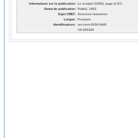
Informations sur la publication:
Le scalpel (1920), page (1-97)
Statut de publication:
Publié, 1853
Sujet CREF:
Sciences humaines
Langue:
Français
Identificateurs:
urn:issn:0036-5440
VX-025320