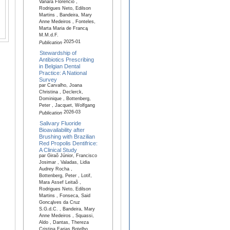
Vanara Florêncio ,
Rodrigues Neto, Edilson
Martins , Bandeira, Mary
Anne Medeiros , Fonteles,
Marta Maria de Francą
M.M.d.F.
2025-01
Publication
Stewardship of
Antibiotics Prescribing
in Belgian Dental
Practice: A National
Survey
par Carvalho, Joana
Christina , Declerck,
Dominique , Bottenberg,
Peter , Jacquet, Wolfgang
2026-03
Publication
Salivary Fluoride
Bioavailability after
Brushing with Brazilian
Red Propolis Dentifrice:
A Clinical Study
par Giraõ Júnior, Francisco
Josimar , Valadas, Lidia
Audrey Rocha ,
Bottenberg, Peter , Lotif,
Mara Assef Leitaõ ,
Rodrigues Neto, Edilson
Martins , Fonseca, Said
Goncąlves da Cruz
S.G.d.C. , Bandeira, Mary
Anne Medeiros , Squassi,
Aldo , Dantas, Thereza
Cristina Farias Botelho