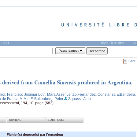
herche
Mon DI-fusion
|
À 
Passe-partout
Citer
s derived from Camellia Sinensis produced in Argentina.
nior, Francisco Josimar
;Lotif, Mara Assef Leitaõ
;Fernández, Constanza E
;Bandeira,
a de Francą M.M.d.F.
;Bottenberg, Peter
;Squassi, Aldo
assessment, 194, 10, page (682)
CONTENU
STATISTIQUES
Fichier(s) déposé(s) par l'encodeur