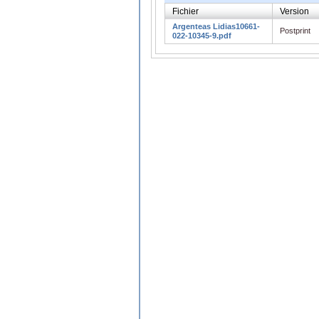
Fichier
Version
Argenteas Lidias10661-
Postprint
022-10345-9.pdf