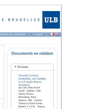
propos de DI-fusion
|
Contact
|
Documents en relation
DI-fusion
Fluoride Content,
Availability, and Stability
in a Propolis‐Based
Dentifrice
par Lotif, Mara Assef
Leitaõ , Valadas, Lidia
Audrey Rocha ,
Bottenberg, Peter ,
Squassi, Aldo , Dantas,
Thereza Cristina Farias
Botelho T.C.F.B. , Passos,