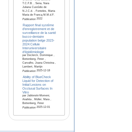
T.C.F.B. , Sena, Nara
Juliana Custódio de
N.J.C.d. , Fonteles, Marta
Maria de Francą M.M.d.F.
2022
Publication
Rapport final système
d'enregistrement et de
surveillance de la santé
bucco-dentaire
population belge 2023-
2024:Cellule
Interuniversitaire
d'épidémiologie
par Declerck, Dominique ,
Bottenberg, Peter ,
Carvalho, Joana Christina ,
Lambert, Martijn
2025-12-18
Publication
Ability of BlueCheck
Liquid for Detection of
Initial Lesions on
Occlusal Surfaces In
Vitro
par Jablonski-Momeni,
Anahita , Müller, Mara ,
Bottenberg, Peter
2025-12-01
Publication