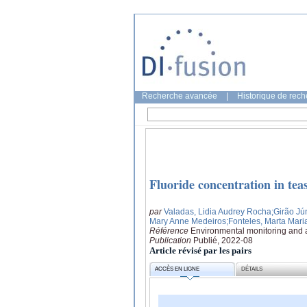
Recherche avancée
|
Historique de rec
Fluoride concentration in tea
par
Valadas, Lidia Audrey Rocha
;Girão Jú
Mary Anne Medeiros
;Fonteles, Marta Mari
Référence
Environmental monitoring and 
Publication
Publié, 2022-08
Article révisé par les pairs
ACCÈS EN LIGNE
DÉTAILS