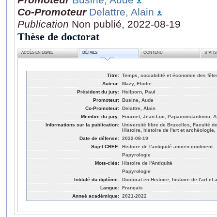
Co-Promoteur
Delattre, Alain
Publication
Non publié, 2022-08-19
Thèse de doctorat
ACCÈS EN LIGNE
DÉTAILS
CONTENU
STATI
Titre:
Temps, sociabilité et économie des fête
Auteur:
Mazy, Elodie
Président du jury:
Heilporn, Paul
Promoteur:
Busine, Aude
Co-Promoteur:
Delattre, Alain
Membre du jury:
Fournet, Jean-Luc; Papaconstantinou, Ar
Informations sur la publication:
Université libre de Bruxelles, Faculté d
Histoire, histoire de l'art et archéologie
Date de défense:
2022-08-19
Sujet CREF:
Histoire de l'antiquité ancien continent
Papyrologie
Mots-clés:
Histoire de l'Antiquité
Papyrologie
Intitulé du diplôme:
Doctorat en Histoire, histoire de l'art et
Langue:
Français
Anneé académique:
2021-2022