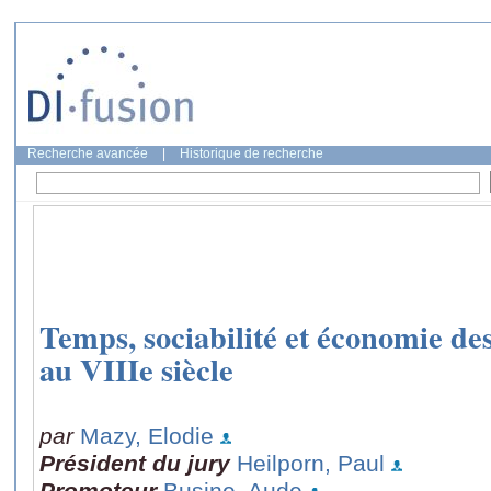
Recherche avancée
|
Historique de recherche
Temps, sociabilité et économie de
au VIIIe siècle
par
Mazy, Elodie
Président du jury
Heilporn, Paul
Promoteur
Busine, Aude