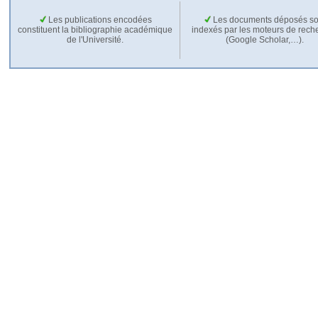
Les publications encodées
Les documents déposés so
constituent la bibliographie académique
indexés par les moteurs de rech
de l'Université.
(Google Scholar,…).