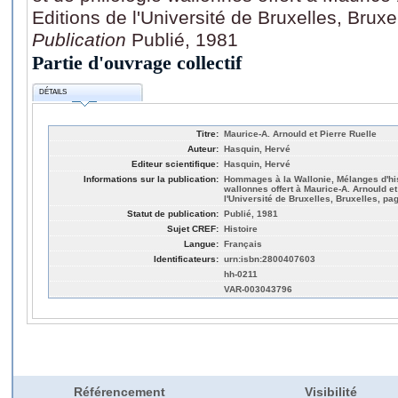
Editions de l'Université de Bruxelles, Bruxe
Publication
Publié, 1981
Partie d'ouvrage collectif
DÉTAILS
Titre:
Maurice-A. Arnould et Pierre Ruelle
Auteur:
Hasquin, Hervé
Editeur scientifique:
Hasquin, Hervé
Informations sur la publication:
Hommages à la Wallonie, Mélanges d'histo
wallonnes offert à Maurice-A. Arnould et
l'Université de Bruxelles, Bruxelles, pag
Statut de publication:
Publié, 1981
Sujet CREF:
Histoire
Langue:
Français
Identificateurs:
urn:isbn:2800407603
hh-0211
VAR-003043796
Référencement
Visibilité