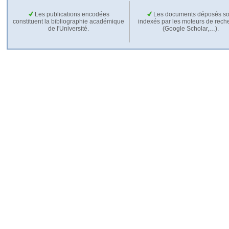
Les publications encodées
Les documents déposés so
constituent la bibliographie académique
indexés par les moteurs de rech
de l'Université.
(Google Scholar,…).