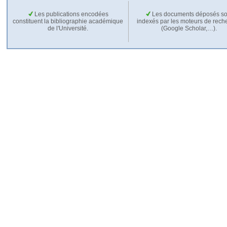
Les publications encodées
Les documents déposés so
constituent la bibliographie académique
indexés par les moteurs de rech
de l'Université.
(Google Scholar,…).