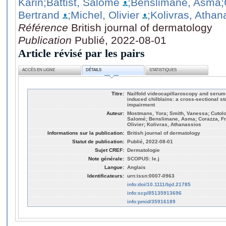
Karin
;Battist, Salomé
;Benslimane, Asma
;
Bertrand
;Michel, Olivier
;Kolivras, Athan
Référence
British journal of dermatology
Publication
Publié, 2022-08-01
Article révisé par les pairs
ACCÈS EN LIGNE
DÉTAILS
STATISTIQUES
Titre:
Nailfold videocapillaroscopy and seru
induced chilblains: a cross‐sectional s
impairment
Auteur:
Mostmans, Yora; Smith, Vanessa; Cutolo,
Salomé; Benslimane, Asma; Corazza, Fra
Olivier; Kolivras, Athanassios
Informations sur la publication:
British journal of dermatology
Statut de publication:
Publié, 2022-08-01
Sujet CREF:
Dermatologie
Note générale:
SCOPUS: le.j
Langue:
Anglais
Identificateurs:
urn:issn:0007-0963
info:doi/10.1111/bjd.21785
info:scp/85135913696
info:pmid/35916189