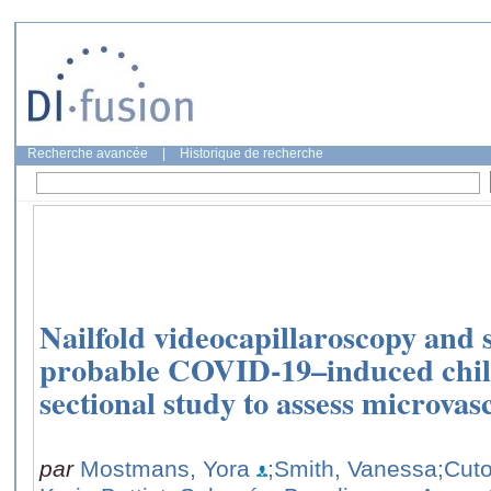
Recherche avancée
|
Historique de recherche
Nailfold videocapillaroscopy an
probable COVID‐19–induced chilb
sectional study to assess microva
par
Mostmans, Yora
;Smith, Vanessa
;Cuto