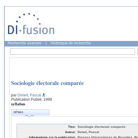
Recherche avancée
|
Historique de recherche
Sociologie électorale comparée
par
Delwit, Pascal
Publication
Publié, 1999
syllabus
DÉTAILS
Titre:
Sociologie électorale comparée
Auteur:
Delwit, Pascal
Informations sur la publication:
Presses Universitaires de Bruxelles, Br