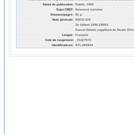
Statut de publication:
Publié, 1999
Sujet CREF:
Sciences sociales
Volumes/pages:
81 p.
Note générale:
SOCO 020
3e édition 1998-1999/1
Pascal Delwit, suppléant de Nicole Delr
Langue:
Français
Cote de rangement:
, 01Q/7072
Identificateurs:
SYL-002624