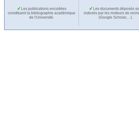
Les publications encodées
Les documents déposés so
constituent la bibliographie académique
indexés par les moteurs de rech
de l'Université.
(Google Scholar,…).