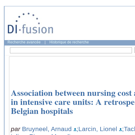
Recherche avancée
|
Historique de recherche
Association between nursing cost
in intensive care units: A retrospe
Belgian hospitals
par
Bruyneel, Arnaud
;Larcin, Lionel
;Tac