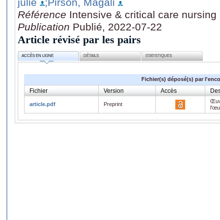
julie
;Pirson, Magali
Référence
Intensive & critical care nursing
Publication
Publié, 2022-07-22
Article révisé par les pairs
ACCÈS EN LIGNE
DÉTAILS
STATISTIQUES
Fichier(s) déposé(s) par l'enc
Fichier
Version
Accès
Des
Œuv
article.pdf
Preprint
l'œ