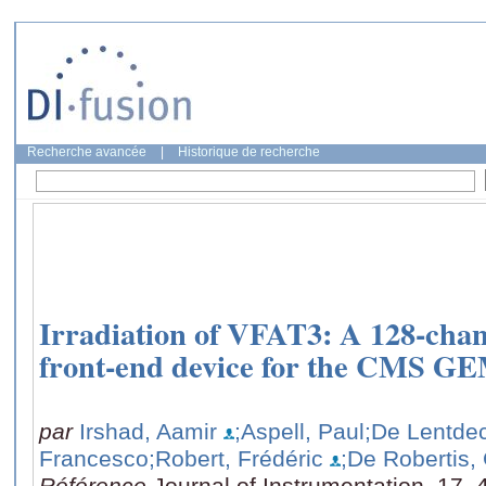
Recherche avancée
|
Historique de recherche
Irradiation of VFAT3: A 128-chan
front-end device for the CMS G
par
Irshad, Aamir
;Aspell, Paul
;De Lentdec
Francesco
;Robert, Frédéric
;De Robertis,
Référence
Journal of Instrumentation, 17,