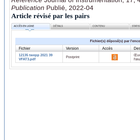
Publication
Publié, 2022-04
Article révisé par les pairs
ACCÈS EN LIGNE
DÉTAILS
CONTENU
STATI
Fichier(s) déposé(s) par l'enc
Fichier
Version
Accès
Des
12135 twepp 2021 39
Œuv
Postprint
VFAT3.pdf
l'œ