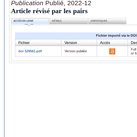
Publication
Publié, 2022-12
Article révisé par les pairs
ACCÈS EN LIGNE
DÉTAILS
STATISTIQUES
Fichier importé via le DOI
Fichier
Version
Accès
Des
Full
doi 329561.pdf
Version publiée
or f