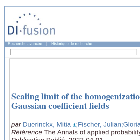
Recherche avancée
|
Historique de recherche
Scaling limit of the homogenizat
Gaussian coefficient fields
par
Duerinckx, Mitia
;Fischer, Julian
;Glori
Référence
The Annals of applied probabilit
Publication
Publié, 2022-04-01