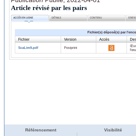
Article révisé par les pairs
ACCÈS EN LIGNE
DÉTAILS
CONTENU
STATI
Fichier(s) déposé(s) par l'enc
Fichier
Version
Accès
Des
Œuv
ScaLim9.pdf
Postprint
l'œ
Référencement
Visibilité