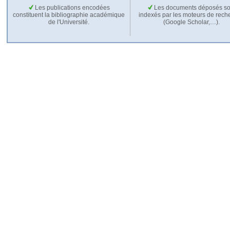
Les publications encodées
Les documents déposés so
constituent la bibliographie académique
indexés par les moteurs de rech
de l'Université.
(Google Scholar,…).