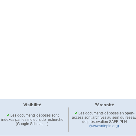
Visibilité
Pérennité
Les documents déposés en open-
Les documents déposés sont
access sont archivés au sein du résea
indexés par les moteurs de recherche
de préservation SAFE-PLN
(Google Scholar,…).
(www.safepln.org)
.