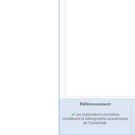
Référencement
Les publications encodées
constituent la bibliographie académique
de l'Université.