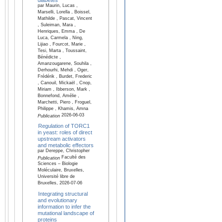
par Maurin, Lucas ,
Marselli, Lorella , Boissel,
Mathilde , Pascat, Vincent
, Suleiman, Mara ,
Henriques, Emma , De
Luca, Carmela , Ning,
Lijiao , Fourcot, Marie ,
Tesi, Marta , Toussaint,
Bénédicte ,
Amanzougarene, Souhila ,
Derhourhi, Mehdi , Oger,
Frédérik , Burdet, Frederic
, Canouil, Mickaël , Cnop,
Miriam , Ibberson, Mark ,
Bonnefond, Amélie ,
Marchetti, Piero , Froguel,
Philippe , Khamis, Amna
2026-06-03
Publication
Regulation of TORC1
in yeast: roles of direct
upstream activators
and metabolic effectors
par Dereppe, Christopher
Faculté des
Publication
Sciences – Biologie
Moléculaire, Bruxelles,
Université libre de
Bruxelles, 2026-07-06
Integrating structural
and evolutionary
information to infer the
mutational landscape of
proteins