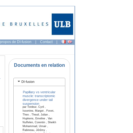
propos de DI-fusion
|
Contact
|
Documents en relation
DI-fusion
Papillary vs ventricular
muscle: transcriptomic
divergence under tail
suspension
par Tordeur, Cyril ,
Issertine, Margot , Fovet,
Theo , Theuil, Julian ,
Hupkens, Emeline , Van
Nuffelen, Corentin , Sheikh
Mohammad, Umair ,
Rabineau, Jérémy ,