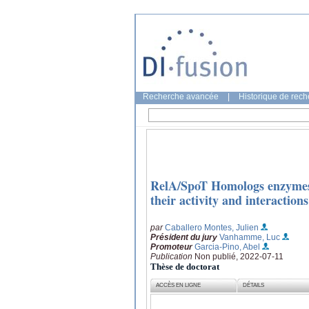
Recherche avancée
|
Historique de rec
RelA/SpoT Homologs enzymes i
their activity and interaction
par
Caballero Montes, Julien
Président du jury
Vanhamme, Luc
Promoteur
Garcia-Pino, Abel
Publication
Non publié, 2022-07-11
Thèse de doctorat
ACCÈS EN LIGNE
DÉTAILS