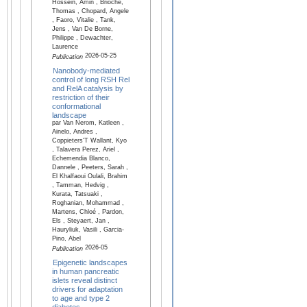
Hossein, Amin , Brioche,
Thomas , Chopard, Angele
, Faoro, Vitalie , Tank,
Jens , Van De Borne,
Philippe , Dewachter,
Laurence
2026-05-25
Publication
Nanobody-mediated
control of long RSH Rel
and RelA catalysis by
restriction of their
conformational
landscape
par Van Nerom, Katleen ,
Ainelo, Andres ,
Coppieters'T Wallant, Kyo
, Talavera Perez, Ariel ,
Echemendia Blanco,
Dannele , Peeters, Sarah ,
El Khalfaoui Oulali, Brahim
, Tamman, Hedvig ,
Kurata, Tatsuaki ,
Roghanian, Mohammad ,
Martens, Chloé , Pardon,
Els , Steyaert, Jan ,
Hauryliuk, Vasili , Garcia-
Pino, Abel
2026-05
Publication
Epigenetic landscapes
in human pancreatic
islets reveal distinct
drivers for adaptation
to age and type 2
diabetes