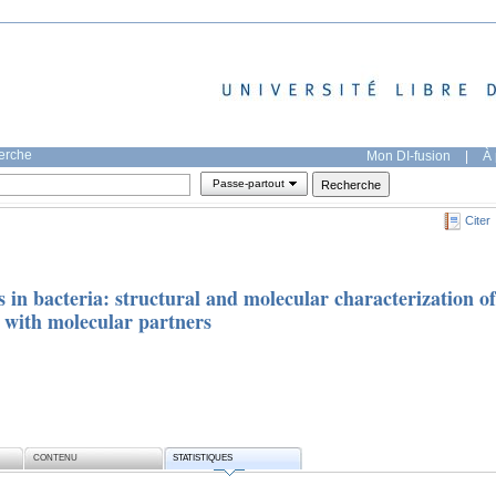
herche
Mon DI-fusion
|
À 
Passe-partout
Citer
n bacteria: structural and molecular characterization of
s with molecular partners
CONTENU
STATISTIQUES