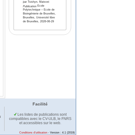
par Tsishyn, Matsvei
Ecole
Publication
Polytechnique – Ecole de
Bioingénierie de Bruxelles,
Bruxelles, Université libre
de Bruxelles, 2026-06-29
Facilité
Les listes de publications sont
u
compatibles avec le CV-ULB, le FNRS
et accessibles sur le web.
Conditions d'utilisation
- Version : 4.1 (2019)