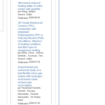
Microwave-induced
healing ability of sulfur
mortar with graphite
par Wang, Qinjian ,
Snoeck, Didier
2026-09-05
Publication
3D Textile Reinforced
Cement (TRC)
composites with
integrated
Polypropylene (PP) or
Polyvinyl Alcohol (PVA)
microfibres: influence
of healing conditions
and fibre type on
autogenous healing
par Gielis, Ciska , Lefever,
Gerlinde , Tysmans, Tine ,
Snoeck, Didier
2026-07-24
Publication
Experimental and
numerical study of a
fuel-flexible micro gas
turbine with hydrogen
enrichment under
exhaust gas
recirculation
par Yousefzad Farrokhi,
Farshid , Piscopo,
Alessandro , Parente,
Alessandro , De Paepe,
Ward
2026-07-20
Publication