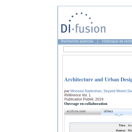
Recherche avancée
|
Historique de rec
Architecture and Urban Des
par
Moosavi Nadoshan, Seyyed Moein
;Sa
Référence
Vol. 1
Publication
Publié, 2019
Ouvrage en collaboration
ACCÈS EN LIGNE
DÉTAILS
Titre:
Ar
Auteur:
Mo