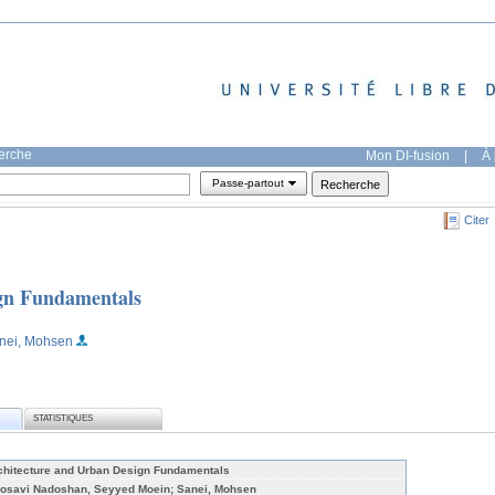
herche
Mon DI-fusion
|
À 
Passe-partout
Citer
ign Fundamentals
nei, Mohsen
STATISTIQUES
chitecture and Urban Design Fundamentals
osavi Nadoshan, Seyyed Moein; Sanei, Mohsen