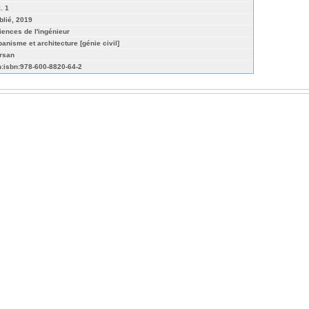
. 1
blié, 2019
iences de l'ingénieur
banisme et architecture [génie civil]
rsan
n:isbn:978-600-8820-64-2