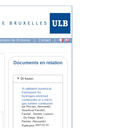
propos de DI-fusion
|
Contact
|
Documents en relation
DI-fusion
A validated numerical
framework for
hydrogen-enriched
combustion in a micro
gas turbine combustor
par Piscopo, Alessandro ,
Yousefzad Farrokhi,
Farshid , Giuntini, Lorenzo
, De Paepe, Ward ,
Parente, Alessandro
2027-01-15
Publication