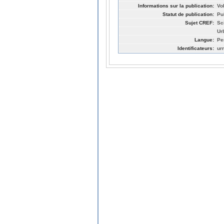
Informations sur la publication:
Vol
Statut de publication:
Pu
Sujet CREF:
Sc
Ur
Langue:
Pe
Identificateurs:
ur