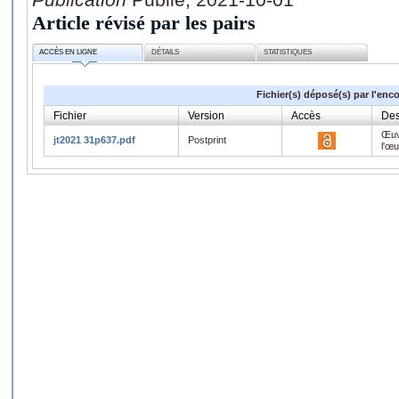
Article révisé par les pairs
ACCÈS EN LIGNE
DÉTAILS
STATISTIQUES
Fichier(s) déposé(s) par l'enc
Fichier
Version
Accès
Des
Œuv
jt2021 31p637.pdf
Postprint
l'œ