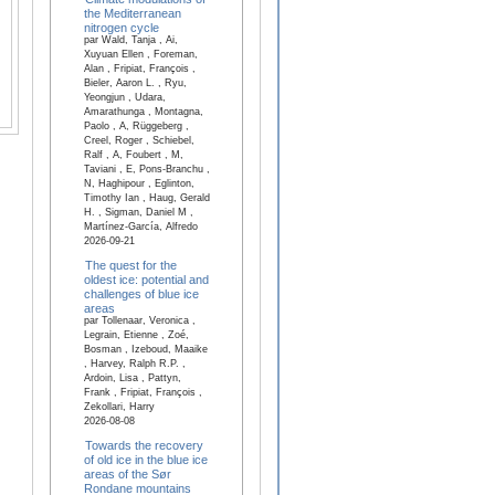
the Mediterranean
nitrogen cycle
par Wald, Tanja , Ai,
Xuyuan Ellen , Foreman,
Alan , Fripiat, François ,
Bieler, Aaron L. , Ryu,
Yeongjun , Udara,
Amarathunga , Montagna,
Paolo , A, Rüggeberg ,
Creel, Roger , Schiebel,
Ralf , A, Foubert , M,
Taviani , E, Pons-Branchu ,
N, Haghipour , Eglinton,
Timothy Ian , Haug, Gerald
H. , Sigman, Daniel M ,
Martínez-García, Alfredo
2026-09-21
The quest for the
oldest ice: potential and
challenges of blue ice
areas
par Tollenaar, Veronica ,
Legrain, Etienne , Zoé,
Bosman , Izeboud, Maaike
, Harvey, Ralph R.P. ,
Ardoin, Lisa , Pattyn,
Frank , Fripiat, François ,
Zekollari, Harry
2026-08-08
Towards the recovery
of old ice in the blue ice
areas of the Sør
Rondane mountains