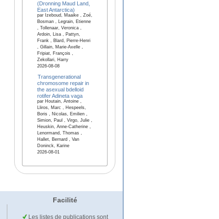
(Dronning Maud Land,
East Antarctica)
par Izeboud, Maaike , Zoé,
Bosman , Legrain, Etienne
, Tollenaar, Veronica ,
Ardoin, Lisa , Pattyn,
Frank , Blard, Pierre-Henri
, Gillain, Marie-Axelle ,
Fripiat, François ,
Zekollari, Harry
2026-08-08
Transgenerational
chromosome repair in
the asexual bdelloid
rotifer Adineta vaga
par Houtain, Antoine ,
Lliros, Marc , Hespeels,
Boris , Nicolas, Emilien ,
Simion, Paul , Virgo, Julie ,
Heuskin, Anne-Catherine ,
Lenormand, Thomas ,
Hallet, Bernard , Van
Doninck, Karine
2026-08-01
Facilité
Les listes de publications sont