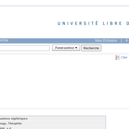
herche
Mon DI-fusion
|
À 
Passe-partout
Citer
uations algébriques
page, Théophile
lié, s.d.