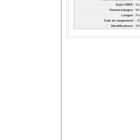
Sujet CREF:
Sc
Volumes/pages:
50
Langue:
Fr
Cote de rangement:
, 
Identificateurs:
SY