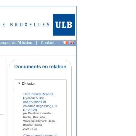
propos de DI-fusion
|
Contact
|
Documents en relation
DI-fusion
Data-based Reports;
Hydroacoustic
observations of
volcanic degassing (IN
REVIEW)
par Caudron, Corentin ,
Roche, Ben John ,
Vandemeulebrouck, Jean ,
Barrière, Julien
2026-12-31
Climate modulations of