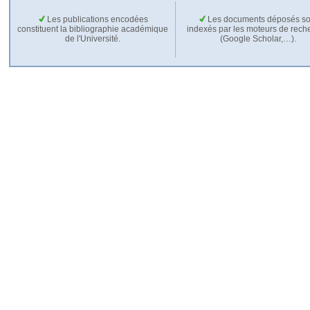
Les publications encodées
Les documents déposés so
constituent la bibliographie académique
indexés par les moteurs de rech
de l'Université.
(Google Scholar,…).