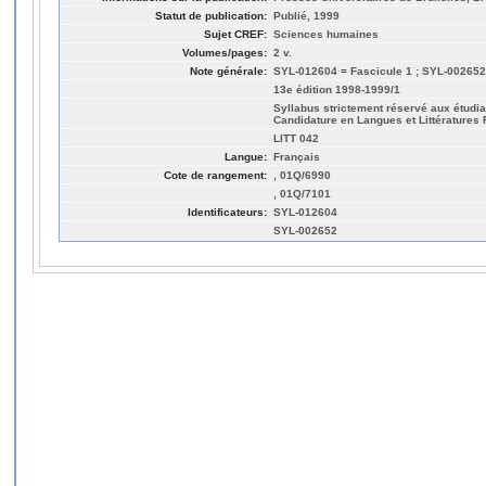
Statut de publication:
Publié, 1999
Sujet CREF:
Sciences humaines
Volumes/pages:
2 v.
Note générale:
SYL-012604 = Fascicule 1 ; SYL-002652
13e édition 1998-1999/1
Syllabus strictement réservé aux étudia
Candidature en Langues et Littérature
LITT 042
Langue:
Français
Cote de rangement:
, 01Q/6990
, 01Q/7101
Identificateurs:
SYL-012604
SYL-002652