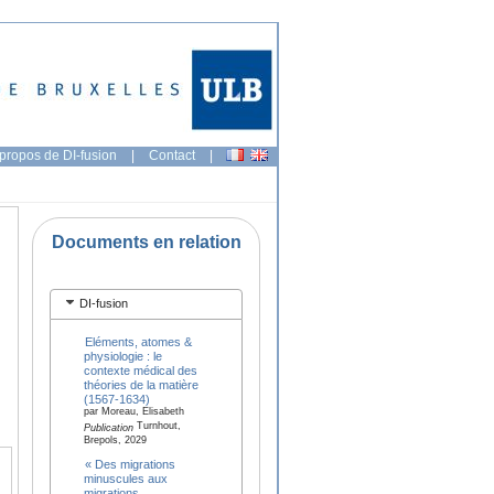
propos de DI-fusion
|
Contact
|
Documents en relation
DI-fusion
Eléments, atomes &
physiologie : le
contexte médical des
théories de la matière
(1567-1634)
par Moreau, Elisabeth
Turnhout,
Publication
Brepols, 2029
« Des migrations
minuscules aux
migrations