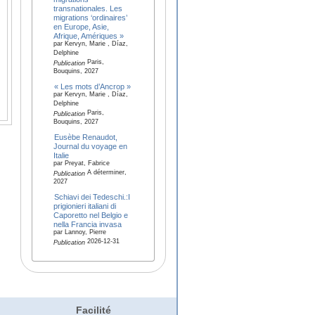
transnationales. Les
migrations ‘ordinaires’
en Europe, Asie,
Afrique, Amériques »
par Kervyn, Marie , Díaz,
Delphine
Paris,
Publication
Bouquins, 2027
« Les mots d’Ancrop »
par Kervyn, Marie , Díaz,
Delphine
Paris,
Publication
Bouquins, 2027
Eusèbe Renaudot,
Journal du voyage en
Italie
par Preyat, Fabrice
A déterminer,
Publication
2027
Schiavi dei Tedeschi.:I
prigionieri italiani di
Caporetto nel Belgio e
nella Francia invasa
par Lannoy, Pierre
2026-12-31
Publication
Facilité