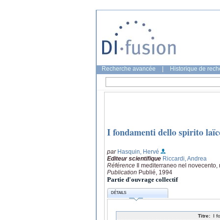
Recherche avancée
|
Historique de rec
I fondamenti dello spirito la
par
Hasquin, Hervé
Editeur scientifique
Riccardi, Andrea
Référence
Il mediterraneo nel novecento, 
Publication
Publié, 1994
Partie d'ouvrage collectif
DÉTAILS
Titre:
I 