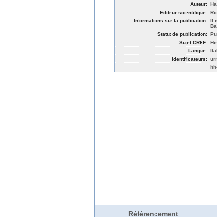
Auteur:
Ha
Editeur scientifique:
Ri
Informations sur la publication:
Il
Ba
Statut de publication:
Pu
Sujet CREF:
Hi
Langue:
Ita
Identificateurs:
ur
hh
Référencement