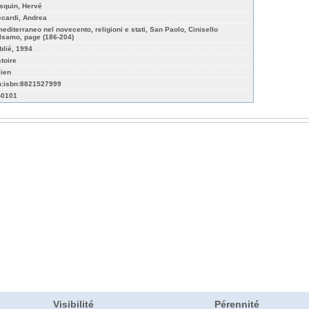
squin, Hervé
ccardi, Andrea
 mediterraneo nel novecento, religioni e stati, San Paolo, Cinisello
lsamo, page (186-204)
blié, 1994
stoire
lien
n:isbn:8821527999
-0101
Visibilité
Pérennité