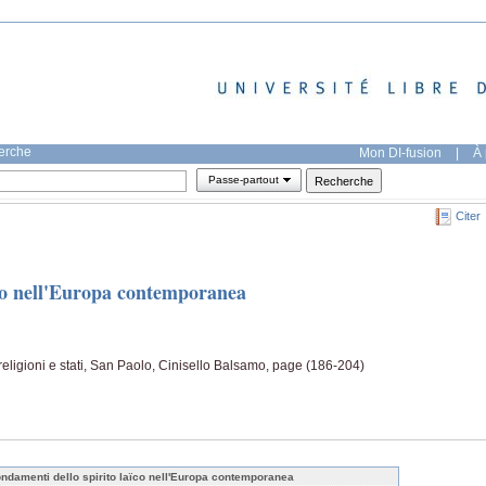
herche
Mon DI-fusion
|
À 
Passe-partout
Citer
ïco nell'Europa contemporanea
religioni e stati, San Paolo, Cinisello Balsamo, page (186-204)
fondamenti dello spirito laïco nell'Europa contemporanea